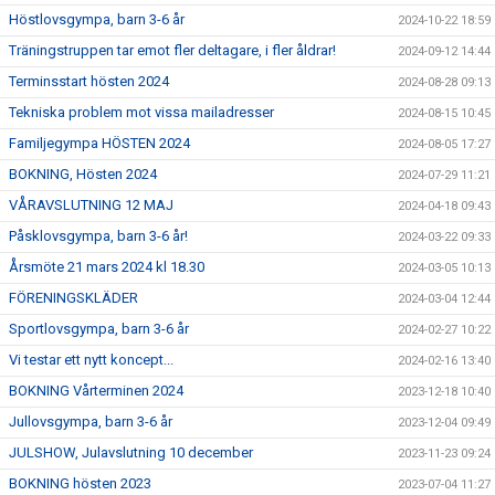
Höstlovsgympa, barn 3-6 år
2024-10-22 18:59
Träningstruppen tar emot fler deltagare, i fler åldrar!
2024-09-12 14:44
Terminsstart hösten 2024
2024-08-28 09:13
Tekniska problem mot vissa mailadresser
2024-08-15 10:45
Familjegympa HÖSTEN 2024
2024-08-05 17:27
BOKNING, Hösten 2024
2024-07-29 11:21
VÅRAVSLUTNING 12 MAJ
2024-04-18 09:43
Påsklovsgympa, barn 3-6 år!
2024-03-22 09:33
Årsmöte 21 mars 2024 kl 18.30
2024-03-05 10:13
FÖRENINGSKLÄDER
2024-03-04 12:44
Sportlovsgympa, barn 3-6 år
2024-02-27 10:22
Vi testar ett nytt koncept...
2024-02-16 13:40
BOKNING Vårterminen 2024
2023-12-18 10:40
Jullovsgympa, barn 3-6 år
2023-12-04 09:49
JULSHOW, Julavslutning 10 december
2023-11-23 09:24
BOKNING hösten 2023
2023-07-04 11:27