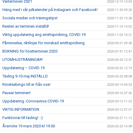
Vårterminen 2021
2020-12-19 13:03
Häng med i vår julkalender på Instagram och Facebook!
2020-11-30 09:20
Sociala medier och träningstips!
2020-11-25 13:28
Resten av terminen inställd!
2020-11-10 14:02
Viktig uppdatering ang smittspridning, COVID-19
2020-11-03 10:21
Påminnelse, riktlinjer för minskad smittspridning
2020-09-21 09:30
BOKNING för höstterminen 2020
2020-07-31 12:47
UTOMHUSTRÄNINGAR!
2020-04-20 12:31
Uppdatering – COVID 19
2020-03-26 12:19
Tävling 9-10 maj INSTÄLLD
2020-03-20 08:08
Rörelsebingo till er från oss!
2020-03-19 09:53
Pausar terminen!
2020-03-16 07:56
Uppdatering -Coronavirus COVID-19
2020-03-13 11:52
VIKTIG INFORMATION
2020-03-12 07:57
Funktionär till tävling! :-)
2020-02-27 11:12
Årsmöte 19 mars 2020 kl 19.00
2020-02-25 14:08