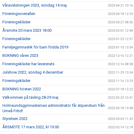
Våravslutningen 2023, söndag 14 maj
2023-04-21 10:16
Föreningsoverallen
2023-04-18 12:53
Föreningskläder
2023-03-27 08:56
Årsmöte 20 mars 2023 18.00
2023-02-01 12:48
Föreningskläder
2023-01-23 12:57
Familjegymnastik för barn födda 2019
2023-01-10 13:54
BOKNING våren 2023
2022-12-16 12:21
Föreningskläder har levererats
2022-12-16 08:58
Julshow 2022, söndag 4 december
2022-11-29 13:54
Föreningskläder
2022-11-16 13:29
BOKNING hösten 2022
2022-07-18 12:22
Välkommen på tävling 28-29 maj
2022-05-23 10:41
Holmsundsgymnasternas administratör får stipendium från
2022-05-18 13:48
Umeå Fritid!
Styrelsen 2022
2022-03-03 11:43
ÅRSMÖTE 17 mars 2022, kl 19.00
2022-02-14 12:18