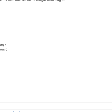
orsjö
torsjö