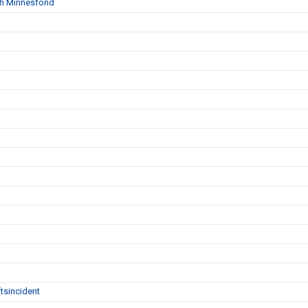
sth Minnesfond
tsincident