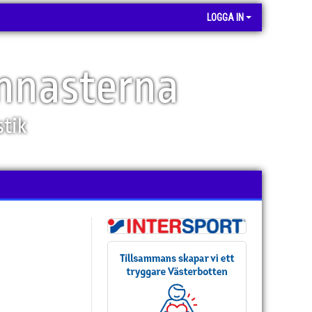
LOGGA IN
nasterna
tik