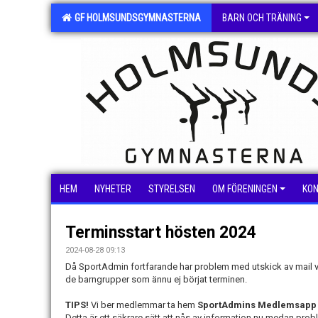
GF HOLMSUNDSGYMNASTERNA
BARN OCH TRÄNING
HEM
NYHETER
STYRELSEN
OM FÖRENINGEN
KO
Terminsstart hösten 2024
2024-08-28 09:13
Då SportAdmin fortfarande har problem med utskick av mail via 
de barngrupper som ännu ej börjat terminen.
TIPS!
Vi ber medlemmar ta hem
SportAdmins Medlemsapp
Detta är ett säkrare sätt att nås av information nu medan prob