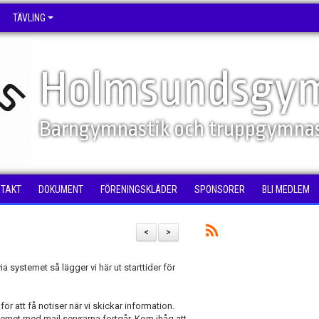
TÄVLING
Holmsundsgym
Barngymnastik och truppgymnas
NTAKT
DOKUMENT
FÖRENINGSKLÄDER
SPONSORER
BLI MEDLEM
<
>
systemet så lägger vi här ut starttider för
för att få notiser när vi skickar information.
lemet med mail servrarna fortgår. Kom ihåg att