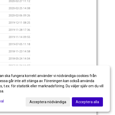
2020-02-27 11:12
2020-02-25 14:08
2020-02-06 09:26
2019-12-11 08:25
2019-11-28 17:36
2019-11-14 09:55
2019-07-05 11:18
2018-11-23 14:58
2018-05-24 14:04
2017-11-24 11:07
2016-12-04 14:10
an ska fungera korrekt använder vi nödvändiga cookies från
2014-10-03 23:05
ssa går inte att stänga av. Föreningen kan också använda
es, t.ex. för statistik eller marknadsföring. Du väljer själv om du vill
sa.
val
Acceptera nödvändiga
Acceptera alla