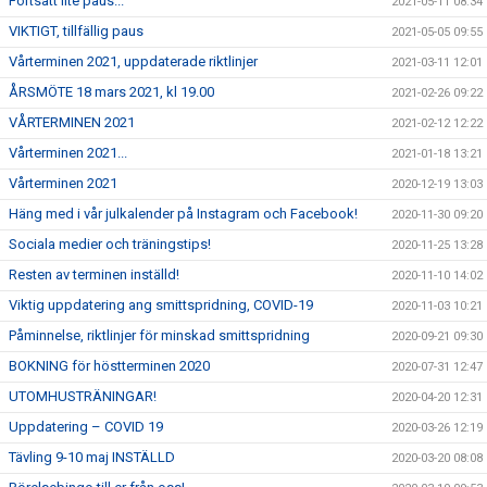
Fortsatt lite paus...
2021-05-11 08:34
VIKTIGT, tillfällig paus
2021-05-05 09:55
Vårterminen 2021, uppdaterade riktlinjer
2021-03-11 12:01
ÅRSMÖTE 18 mars 2021, kl 19.00
2021-02-26 09:22
VÅRTERMINEN 2021
2021-02-12 12:22
Vårterminen 2021...
2021-01-18 13:21
Vårterminen 2021
2020-12-19 13:03
Häng med i vår julkalender på Instagram och Facebook!
2020-11-30 09:20
Sociala medier och träningstips!
2020-11-25 13:28
Resten av terminen inställd!
2020-11-10 14:02
Viktig uppdatering ang smittspridning, COVID-19
2020-11-03 10:21
Påminnelse, riktlinjer för minskad smittspridning
2020-09-21 09:30
BOKNING för höstterminen 2020
2020-07-31 12:47
UTOMHUSTRÄNINGAR!
2020-04-20 12:31
Uppdatering – COVID 19
2020-03-26 12:19
Tävling 9-10 maj INSTÄLLD
2020-03-20 08:08