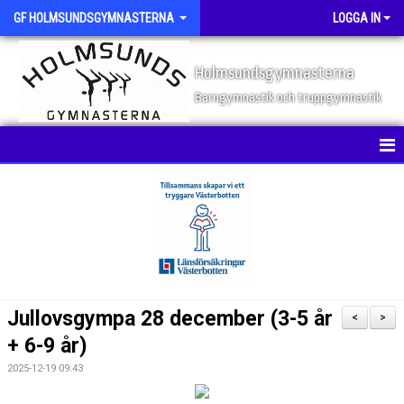
GF HOLMSUNDSGYMNASTERNA
LOGGA IN
Holmsundsgymnasterna
Barngymnastik och truppgymnastik
HEM
NYHETER
STYRELSEN
OM FÖRENINGEN
Jullovsgympa 28 december (3-5 år
<
>
KONTAKT
+ 6-9 år)
2025-12-19 09:43
DOKUMENT