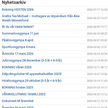
Nyhetsarkiv
Bokning HÖSTEN 2026
2026-07-17 16:58
Grattis Tea Michael – mottagare av stipendium från Alex
2026-06-25 14:27
Westh Minnesfond
Är du vår nästa ledare?
2026-06-09 13:17
Sommarlovsgympa 11 juni
2026-06-03 08:25
Påsklovsgympa 8 april
2026-04-01 09:40
Sportlovsgympa 4 mars
2026-02-26 12:51
Årsmöte 17 mars 2026
2026-02-24 20:04
Jullovsgympa 28 december (3-5 år + 6-9 år)
2025-12-19 09:43
BOKNING Våren 2026
2025-12-11 08:17
Sälja Bingolotter till uppesittarkvällen 2025!
2025-10-27 10:06
Höstlovsgympa 29 oktober (3-5 år + 6-9 år)
2025-10-14 11:45
BOKNING hösten 2025
2025-07-23 14:17
VÅRAVSLUTNING 18 MAJ 2025
2025-04-25 12:12
Dokument till årsmötet
2025-03-12 10:15
Årsmöte 20 mars 2025
2025-02-27 19:09