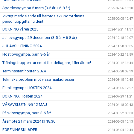
Sportlovsgympa 5 mars (3-5 år + 6-8 år)
2025-02-26 15:10
Viktigt meddelande till berörda av SportAdmins
2025-02-05 12:47
personuppgiftsincident
BOKNING våren 2025
2024-12-21 11:37
Jullovsgympa 29 december (3-5 år + 6-8 år)
2024-12-18 10:07
JULAVSLUTNING 2024
2024-11-28 09:35
Höstlovsgympa, barn 3-6 år
2024-10-22 18:59
Träningstruppen tar emot fler deltagare, i fler åldrar!
2024-09-12 14:44
Terminsstart hösten 2024
2024-08-28 09:13
Tekniska problem mot vissa mailadresser
2024-08-15 10:45
Familjegympa HÖSTEN 2024
2024-08-05 17:27
BOKNING, Hösten 2024
2024-07-29 11:21
VÅRAVSLUTNING 12 MAJ
2024-04-18 09:43
Påsklovsgympa, barn 3-6 år!
2024-03-22 09:33
Årsmöte 21 mars 2024 kl 18.30
2024-03-05 10:13
FÖRENINGSKLÄDER
2024-03-04 12:44