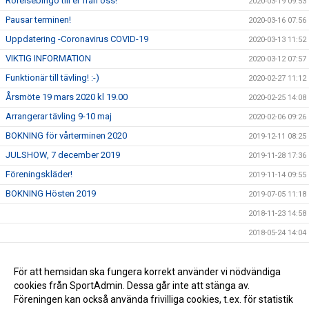
Rörelsebingo till er från oss!
2020-03-19 09:53
Pausar terminen!
2020-03-16 07:56
Uppdatering -Coronavirus COVID-19
2020-03-13 11:52
VIKTIG INFORMATION
2020-03-12 07:57
Funktionär till tävling! :-)
2020-02-27 11:12
Årsmöte 19 mars 2020 kl 19.00
2020-02-25 14:08
Arrangerar tävling 9-10 maj
2020-02-06 09:26
BOKNING för vårterminen 2020
2019-12-11 08:25
JULSHOW, 7 december 2019
2019-11-28 17:36
Föreningskläder!
2019-11-14 09:55
BOKNING Hösten 2019
2019-07-05 11:18
2018-11-23 14:58
2018-05-24 14:04
2017-11-24 11:07
För att hemsidan ska fungera korrekt använder vi nödvändiga
2016-12-04 14:10
cookies från SportAdmin. Dessa går inte att stänga av.
2014-10-03 23:05
Föreningen kan också använda frivilliga cookies, t.ex. för statistik