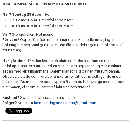
FÖRENINGSKLÄDER
❄️VÄLKOMNA PÅ JULLOVSGYMPA MED OSS! ❄️
När? Söndag 28 december
SPONSORER
17-17.45: 3-5 år
+ medföljande vuxen
18-18.45: 6-9 år
+ medföljande vuxen
BLI MEDLEM
Var?
Storsjöhallen, Holmsund
För vem?
Öppet för både medlemmar och icke medlemmar, ingen
bokning behövs. Vänligen respektera åldersindelningen (det blir bäst så
för barnen).
Hur går det till?
Vi har ledare på plats som plockar fram en rolig
redskapsbana. Vi startar med en gemensam uppvärmning och avslutar
sedan med lek tillsammans. Däremellan rör sig barnen fritt runt banan.
Observera att du som förälder ansvarar för ditt barns deltagande under
hela tiden. Du med äldre barn avgör själv om du behöver gå med ditt barn
runt banan, eller om du sitter på läktaren och tittar på.
Kostnad?
Swisha 40 kronor på plats i hallen.
Frågor?
Kontakta
holmsundsgymnasterna@gmail.com