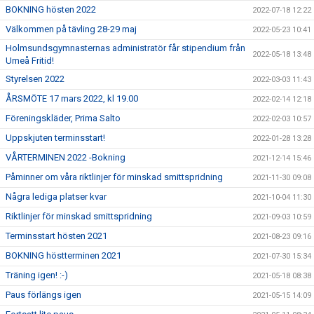
BOKNING hösten 2022
2022-07-18 12:22
Välkommen på tävling 28-29 maj
2022-05-23 10:41
Holmsundsgymnasternas administratör får stipendium från
2022-05-18 13:48
Umeå Fritid!
Styrelsen 2022
2022-03-03 11:43
ÅRSMÖTE 17 mars 2022, kl 19.00
2022-02-14 12:18
Föreningskläder, Prima Salto
2022-02-03 10:57
Uppskjuten terminsstart!
2022-01-28 13:28
VÅRTERMINEN 2022 -Bokning
2021-12-14 15:46
Påminner om våra riktlinjer för minskad smittspridning
2021-11-30 09:08
Några lediga platser kvar
2021-10-04 11:30
Riktlinjer för minskad smittspridning
2021-09-03 10:59
Terminsstart hösten 2021
2021-08-23 09:16
BOKNING höstterminen 2021
2021-07-30 15:34
Träning igen! :-)
2021-05-18 08:38
Paus förlängs igen
2021-05-15 14:09